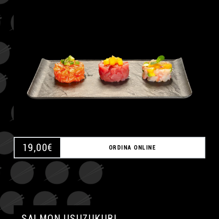
A
19,00
€
ORDINA ONLINE
SALMON USUZUKURI