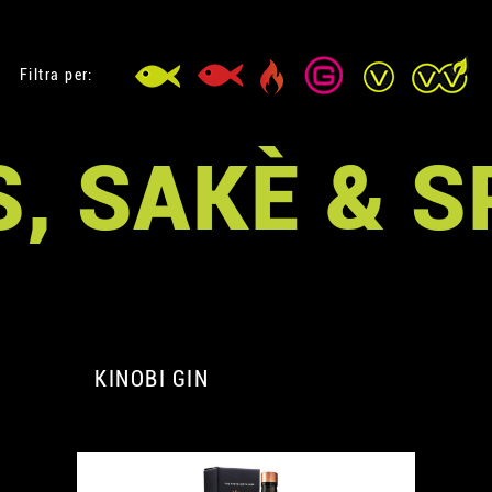
Filtra per:
, SAKÈ & S
KINOBI GIN