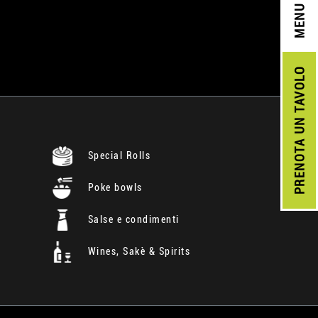
MENU
UN TAVOLO
PRENOTA
Special Rolls
Poke bowls
Salse e condimenti
Wines, Sakè & Spirits