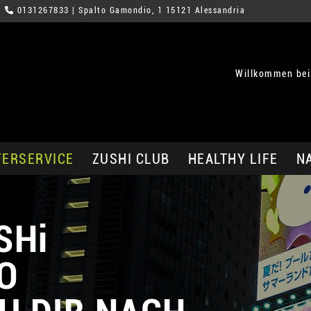
0131267833
| Spalto Gamondio, 1 15121 Alessandria
Willkommen bei
FERSERVICE
ZUSHI CLUB
HEALTHY LIFE
N
SHi
O