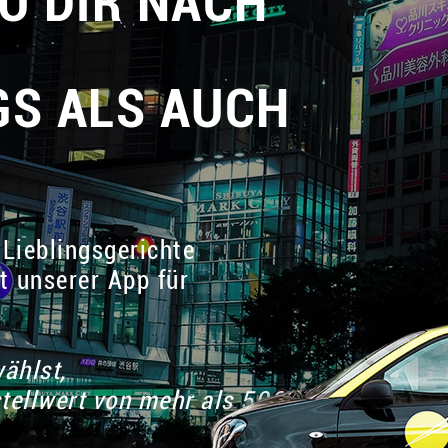
U DIR NACH
S ALS AUCH
 Lieblingsgerichte
t unserer App für
ählst,
stellwert von mehr als 50€