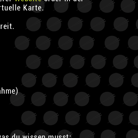
tuelle Karte.
reit.
ahme)
 was du wissen musst: