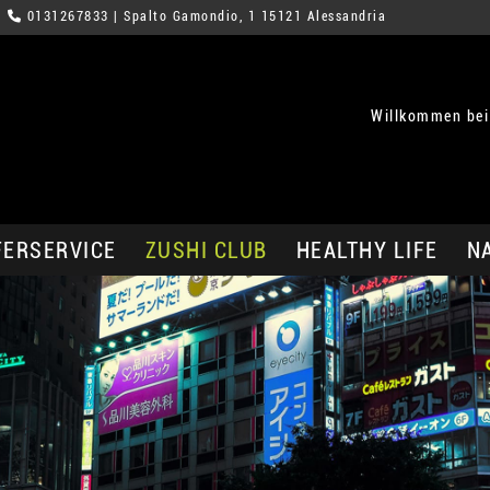
0131267833
| Spalto Gamondio, 1 15121 Alessandria
Willkommen bei
FERSERVICE
ZUSHI CLUB
HEALTHY LIFE
N