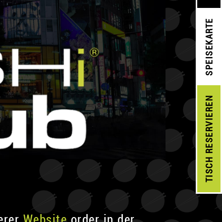
SPEISEKARTE
RESERVIEREN
TISCH
serer
Website
order in der