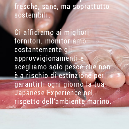
fresche, sane, ma soprattutto
sostenibili.
Ci affidiamo ai migliori
fornitori, monitoriamo
costantemente gli
approvvigionamenti e
scegliamo solo pesce che non
è a rischio di estinzione per
garantirti ogni giorno la tua
Japanese Experience nel
rispetto dell'ambiente marino.