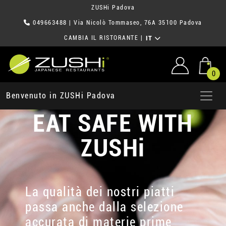
ZUSHi Padova
049663488
| Via Nicolò Tommaseo, 76A 35100 Padova
CAMBIA IL RISTORANTE
|
IT
0
Benvenuto in ZUSHi Padova
EAT SAFE WITH
ZUSHi
La qualità dei nostri piatti
passa anche dalla selezione
accurata di materie prime