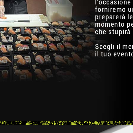
l'occasione 
forniremo u
preparerà le
momento per
che stupirà 
Scegli il me
il tuo event