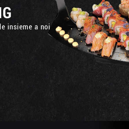
NG
le insieme a noi