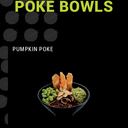
POKE BOWLS
PUMPKIN POKE
A