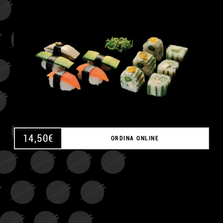
A
14,50
€
ORDINA ONLINE