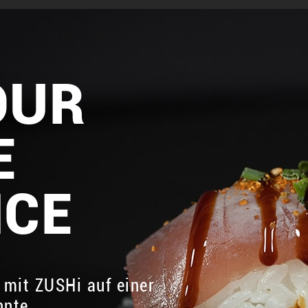
OUR
E
NCE
 mit ZUSHi auf einer
nnte