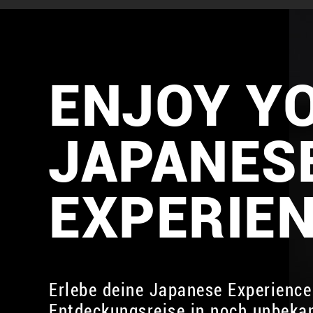
ENJOY Y
JAPANES
EXPERIE
Erlebe deine Japanese Experience
Entdeckungsreise in noch unbeka