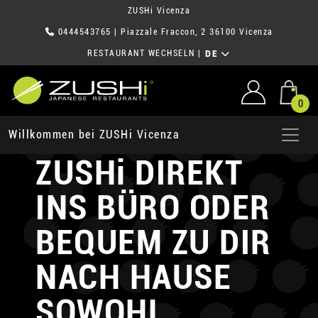
ZUSHi Vicenza
0444543765
| Piazzale Fraccon, 2 36100 Vicenza
RESTAURANT WECHSELN
|
DE
0
WIR LIEFERN
Willkommen bei ZUSHi Vicenza
ZUSHi
DIREKT
INS BÜRO
ODER
BEQUEM ZU DIR
NACH HAUSE
SOWOHL