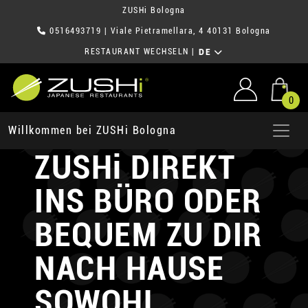
ZUSHi Bologna
0516493719
| Viale Pietramellara, 4 40131 Bologna
RESTAURANT WECHSELN
|
DE
0
WIR LIEFERN
Willkommen bei ZUSHi Bologna
ZUSHi
DIREKT
INS BÜRO
ODER
BEQUEM ZU DIR
NACH HAUSE
SOWOHL