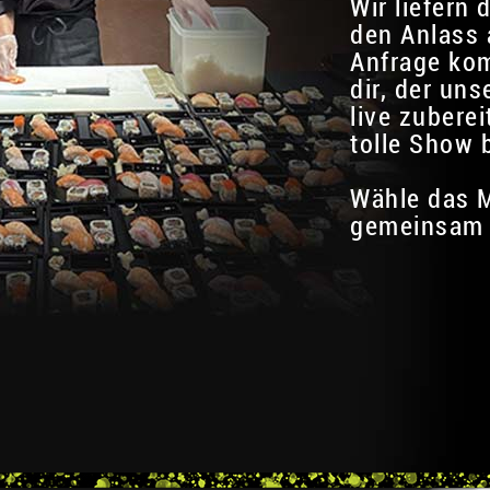
Wir liefern 
den Anlass 
Anfrage ko
dir, der uns
live zubere
tolle Show b
Wähle das M
gemeinsam 