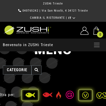
ZUSHi Trieste
040765242
| Via San Nicolò, 4 34121 Trieste
CAMBIA IL RISTORANTE
|
IT
0
MENU
Benvenuto in ZUSHi Trieste
CATEGORIE
ltra per: