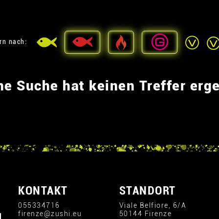
ern nach:
ne Suche hat keinen Treffer erg
KONTAKT
STANDORT
055334716
Viale Belfiore, 6/A
firenze@zushi.eu
50144 Firenze