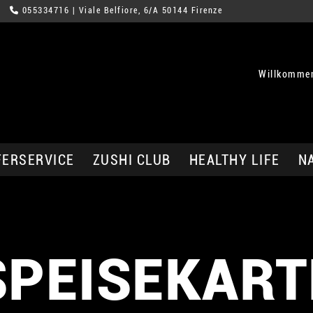
055334716
| Viale Belfiore, 6/A 50144 Firenze
Willkommen
FERSERVICE
ZUSHI CLUB
HEALTHY LIFE
N
SPEISEKART